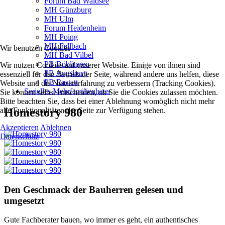
Forum Bad Waldsee
MH Günzburg
MH Ulm
Forum Heidenheim
MH Poing
MH Fellbach
Wir benutzen Cookies
MH Bad Vilbel
PB Böblingen
Wir nutzen Cookies auf unserer Website. Einige von ihnen sind
PB Augsburg
essenziell für den Betrieb der Seite, während andere uns helfen, diese
PB Rastatt
Website und die Nutzererfahrung zu verbessern (Tracking Cookies).
Serielles Mehrfamilienhaus
Sie können selbst entscheiden, ob Sie die Cookies zulassen möchten.
Bitte beachten Sie, dass bei einer Ablehnung womöglich nicht mehr
Homestory 980
alle Funktionalitäten der Seite zur Verfügung stehen.
Akzeptieren
Ablehnen
Datenschutz
Den Geschmack der Bauherren gelesen und
umgesetzt
Gute Fachberater bauen, wo immer es geht, ein authentisches