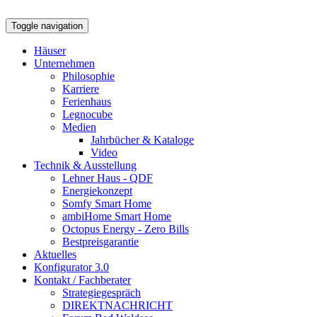
Toggle navigation
Häuser
Unternehmen
Philosophie
Karriere
Ferienhaus
Legnocube
Medien
Jahrbücher & Kataloge
Video
Technik & Ausstellung
Lehner Haus - QDF
Energiekonzept
Somfy Smart Home
ambiHome Smart Home
Octopus Energy - Zero Bills
Bestpreisgarantie
Aktuelles
Konfigurator 3.0
Kontakt / Fachberater
Strategiegespräch
DIREKTNACHRICHT