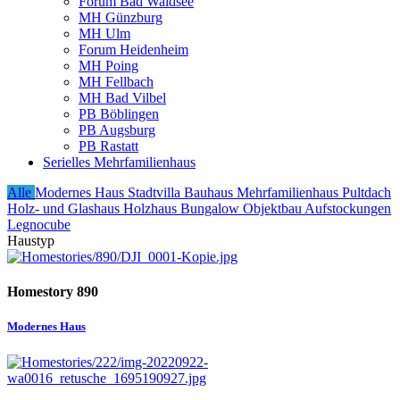
Forum Bad Waldsee
MH Günzburg
MH Ulm
Forum Heidenheim
MH Poing
MH Fellbach
MH Bad Vilbel
PB Böblingen
PB Augsburg
PB Rastatt
Serielles Mehrfamilienhaus
Alle
Modernes Haus
Stadtvilla
Bauhaus
Mehrfamilienhaus
Pultdach
Holz- und Glashaus
Holzhaus
Bungalow
Objektbau
Aufstockungen
Legnocube
Haustyp
Homestory 890
Modernes Haus