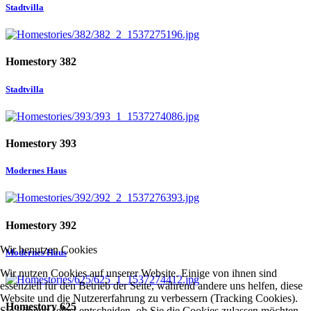
Stadtvilla
Homestory 382
Stadtvilla
Homestory 393
Modernes Haus
Homestory 392
Wir benutzen Cookies
Modernes Haus
Wir nutzen Cookies auf unserer Website. Einige von ihnen sind
essenziell für den Betrieb der Seite, während andere uns helfen, diese
Website und die Nutzererfahrung zu verbessern (Tracking Cookies).
Homestory 625
Sie können selbst entscheiden, ob Sie die Cookies zulassen möchten.