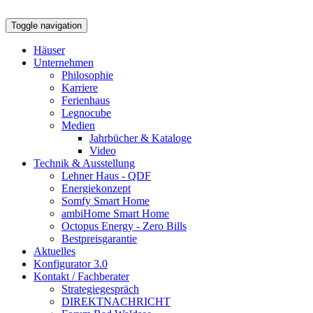
Toggle navigation
Häuser
Unternehmen
Philosophie
Karriere
Ferienhaus
Legnocube
Medien
Jahrbücher & Kataloge
Video
Technik & Ausstellung
Lehner Haus - QDF
Energiekonzept
Somfy Smart Home
ambiHome Smart Home
Octopus Energy - Zero Bills
Bestpreisgarantie
Aktuelles
Konfigurator 3.0
Kontakt / Fachberater
Strategiegespräch
DIREKTNACHRICHT