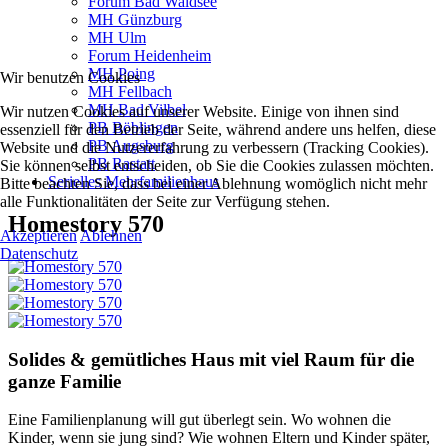
Forum Bad Waldsee
MH Günzburg
MH Ulm
Forum Heidenheim
MH Poing
Wir benutzen Cookies
MH Fellbach
MH Bad Vilbel
Wir nutzen Cookies auf unserer Website. Einige von ihnen sind
PB Böblingen
essenziell für den Betrieb der Seite, während andere uns helfen, diese
PB Augsburg
Website und die Nutzererfahrung zu verbessern (Tracking Cookies).
PB Rastatt
Sie können selbst entscheiden, ob Sie die Cookies zulassen möchten.
Serielles Mehrfamilienhaus
Bitte beachten Sie, dass bei einer Ablehnung womöglich nicht mehr
alle Funktionalitäten der Seite zur Verfügung stehen.
Homestory 570
Akzeptieren
Ablehnen
Datenschutz
Solides & gemütliches Haus mit viel Raum für die
ganze Familie
Eine Familienplanung will gut überlegt sein. Wo wohnen die
Kinder, wenn sie jung sind? Wie wohnen Eltern und Kinder später,