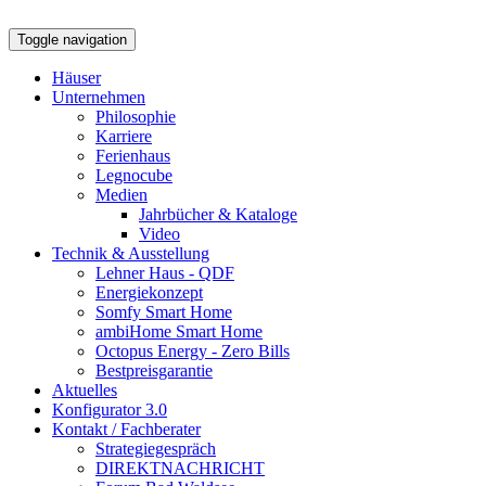
Toggle navigation
Häuser
Unternehmen
Philosophie
Karriere
Ferienhaus
Legnocube
Medien
Jahrbücher & Kataloge
Video
Technik & Ausstellung
Lehner Haus - QDF
Energiekonzept
Somfy Smart Home
ambiHome Smart Home
Octopus Energy - Zero Bills
Bestpreisgarantie
Aktuelles
Konfigurator 3.0
Kontakt / Fachberater
Strategiegespräch
DIREKTNACHRICHT