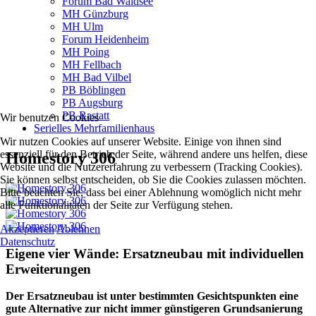
Forum Bad Waldsee
MH Günzburg
MH Ulm
Forum Heidenheim
MH Poing
MH Fellbach
MH Bad Vilbel
PB Böblingen
PB Augsburg
PB Rastatt
Wir benutzen Cookies
Serielles Mehrfamilienhaus
Wir nutzen Cookies auf unserer Website. Einige von ihnen sind
essenziell für den Betrieb der Seite, während andere uns helfen, diese
Homestory 306
Website und die Nutzererfahrung zu verbessern (Tracking Cookies).
Sie können selbst entscheiden, ob Sie die Cookies zulassen möchten.
Bitte beachten Sie, dass bei einer Ablehnung womöglich nicht mehr
alle Funktionalitäten der Seite zur Verfügung stehen.
Akzeptieren
Ablehnen
Datenschutz
Eigene vier Wände: Ersatzneubau mit individuellen
Erweiterungen
Der Ersatzneubau ist unter bestimmten Gesichtspunkten eine
gute Alternative zur nicht immer günstigeren Grundsanierung