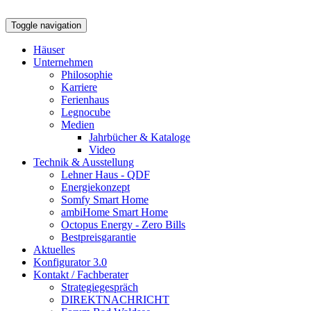
Toggle navigation
Häuser
Unternehmen
Philosophie
Karriere
Ferienhaus
Legnocube
Medien
Jahrbücher & Kataloge
Video
Technik & Ausstellung
Lehner Haus - QDF
Energiekonzept
Somfy Smart Home
ambiHome Smart Home
Octopus Energy - Zero Bills
Bestpreisgarantie
Aktuelles
Konfigurator 3.0
Kontakt / Fachberater
Strategiegespräch
DIREKTNACHRICHT